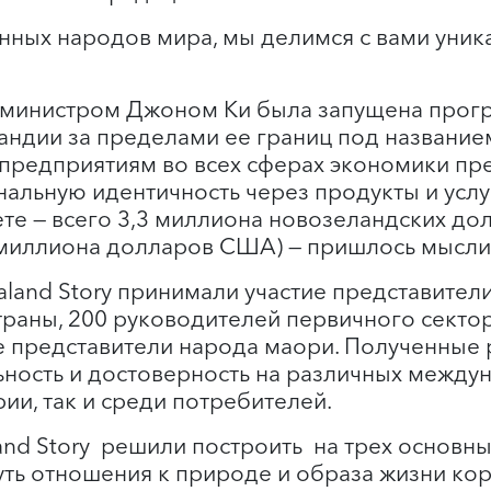
енных народов мира, мы делимся с вами уни
-министром Джоном Ки была запущена прог
ндии за пределами ее границ под названием 
предприятиям во всех сферах экономики пр
альную идентичность через продукты и услу
е — всего 3,3 миллиона новозеландских до
 миллиона долларов США) — пришлось мыслит
land Story принимали участие представител
траны, 200 руководителей первичного секто
же представители народа маори. Полученные 
ьность и достоверность на различных между
ии, так и среди потребителей.
nd Story решили построить на трех основны
уть отношения к природе и образа жизни кор