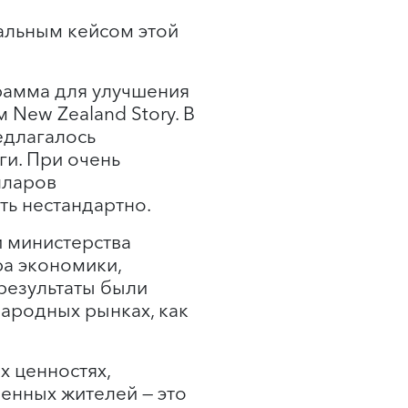
кальным кейсом этой
рамма для улучшения
New Zealand Story. В
едлагалось
ги. При очень
лларов
ь нестандартно.
и министерства
ра экономики,
результаты были
народных рынках, как
х ценностях,
енных жителей — это