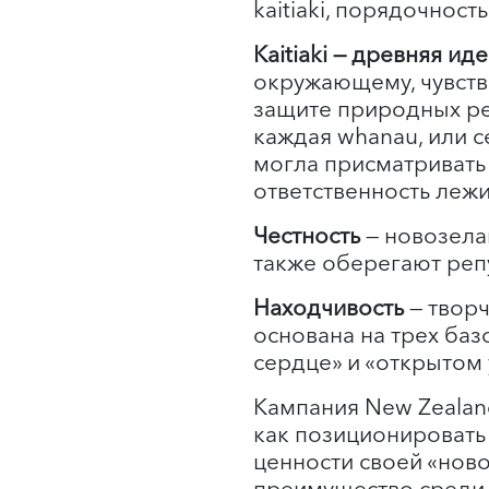
kaitiaki, порядочност
Kaitiaki — древняя и
окружающему, чувств
защите природных ре
каждая whanau, или 
могла присматривать 
ответственность леж
Честность
— новозелан
также оберегают реп
Находчивость
— творч
основана на трех ба
сердце» и «открытом 
Кампания New Zealan
как позиционировать
ценности своей «нов
преимущество среди 