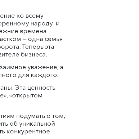
ение ко всему
коренному народу и
режние времена
астком — одна семья
орота. Теперь эта
ителе бизнеса.
взаимное уважение, а
упного для каждого.
аны. Эта ценность
е», «открытом
тиям подумать о том,
ть об уникальной
ть конкурентное