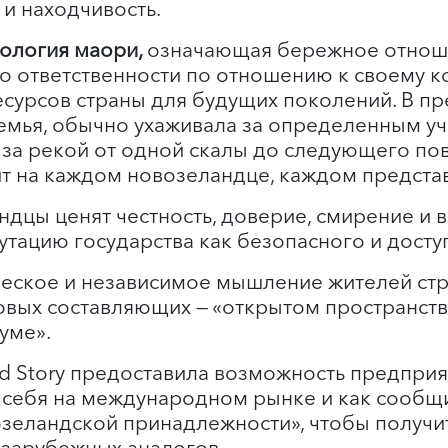
ь и находчивость.
деология маори,
означающая бережное отнош
о ответственности по отношению к своему 
сурсов страны для будущих поколений. В п
семья, обычно ухаживала за определенным уч
за рекой от одной скалы до следующего пов
ит на каждом новозеландце, каждом представ
дцы ценят честность, доверие, смирение и 
утацию государства как безопасного и дост
еское и независимое мышление жителей стр
зовых составляющих — «открытом пространств
уме».
d Story предоставила возможность предприя
 себя на международном рынке и как сообщи
озеландской принадлежности», чтобы получи
зарубежных аналогов.